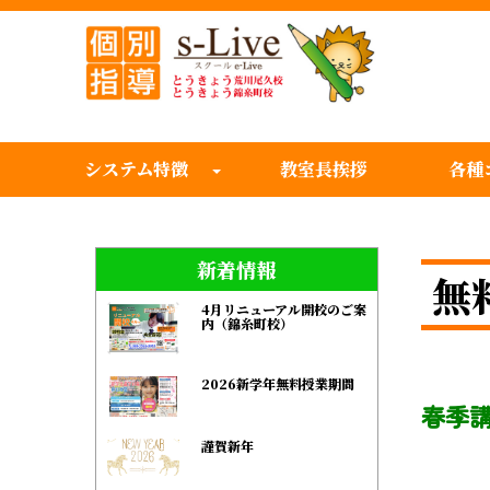
システム特徴
教室長挨拶
各種
新着情報
無
4月リニューアル開校のご案
内（錦糸町校）
2026新学年無料授業期間
春季
謹賀新年