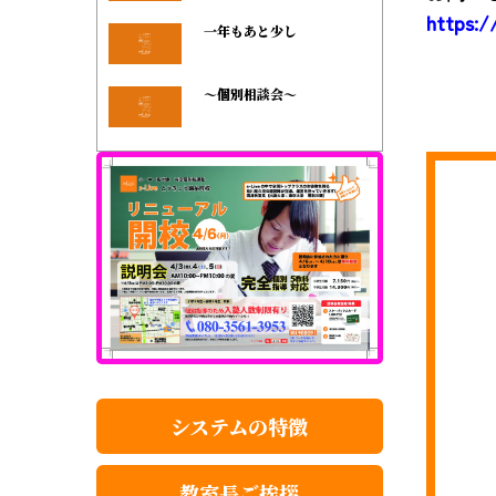
https:/
一年もあと少し
～個別相談会～
システムの特徴
教室長ご挨拶