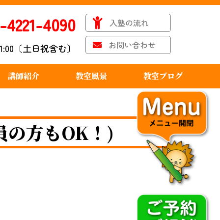
-4221-4090
入塾の流れ
お問い合わせ
〜21:00〔土日祝含む〕
講師紹介
教室風景
教室ブログ
の方もOK！)