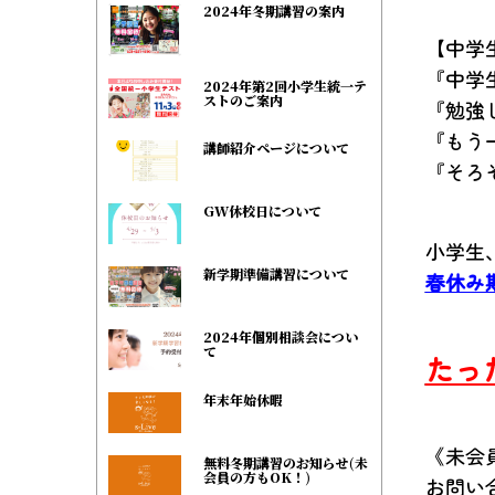
2024年冬期講習の案内
【中学
『中学
2024年第2回小学生統一テ
ストのご案内
『勉強
『もう
講師紹介ページについて
『そろ
GW休校日について
小学生
新学期準備講習について
春休み
2024年個別相談会につい
て
たっ
年末年始休暇
《未会
無料冬期講習のお知らせ(未
会員の方もOK！)
お問い