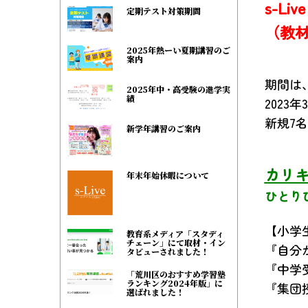
s-L
定期テスト対策期間
（教
2025年熱ーい夏期講習のご
案内
期間は
2025年中・高受験の進学実
績
2023年
新規7
新学年講習のご案内
カリ
年末年始休暇について
ひとり
【小学
教育系メディア「スタディ
チェーン」にて取材・イン
『自分
タビューされました！
『中学
「荒川区のおすすめ学習塾
ランキング2024年版」に
『集団
選ばれました！