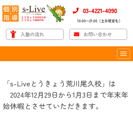
03-4221-4090
10:00〜21:00〔土日祝含む〕
入塾の流れ
お問い合わせ
N
a
v
i
g
a
「s-Liveとうきょう荒川尾久校」は
t
i
2024年12月29日から1月3日まで年末年
o
n
始休暇とさせていただきます。